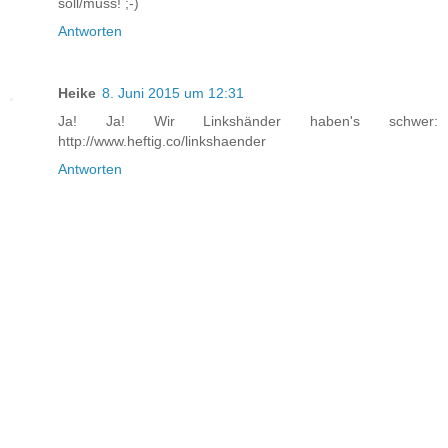
soll/muss! ;-)
Antworten
Heike
8. Juni 2015 um 12:31
Ja! Ja! Wir Linkshänder haben's schwer:
http://www.heftig.co/linkshaender
Antworten