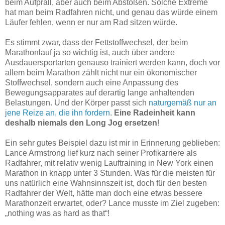
beim Aufprall, aber auch beim Abstoßen. Solche Extreme
hat man beim Radfahren nicht, und genau das würde einem
Läufer fehlen, wenn er nur am Rad sitzen würde.
Es stimmt zwar, dass der Fettstoffwechsel, der beim
Marathonlauf ja so wichtig ist, auch über andere
Ausdauersportarten genauso trainiert werden kann, doch vor
allem beim Marathon zählt nicht nur ein ökonomischer
Stoffwechsel, sondern auch eine Anpassung des
Bewegungsapparates auf derartig lange anhaltenden
Belastungen. Und der Körper passt sich
naturgemäß nur an
jene Reize an, die ihn fordern
.
Eine Radeinheit kann
deshalb niemals den Long Jog ersetzen
!
Ein sehr gutes Beispiel dazu ist mir in Erinnerung geblieben:
Lance Armstrong lief kurz nach seiner Profikarriere als
Radfahrer, mit relativ wenig Lauftraining in New York einen
Marathon in knapp unter 3 Stunden. Was für die meisten für
uns natürlich eine Wahnsinnszeit ist, doch für den besten
Radfahrer der Welt, hätte man doch eine etwas bessere
Marathonzeit erwartet, oder? Lance musste im Ziel zugeben:
„nothing was as hard as that“!