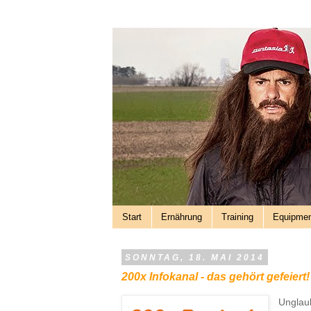
Start
Ernährung
Training
Equipme
SONNTAG, 18. MAI 2014
200x Infokanal - das gehört gefeiert!
Unglaub