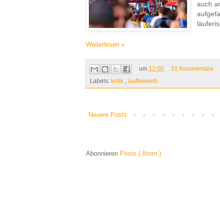
auch an
aufgefa
läuferi
Weiterlesen »
um
12:00
31 Kommentare
Labels:
kritik
,
laufbewerb
Neuere Posts
Abonnieren
Posts ( Atom )