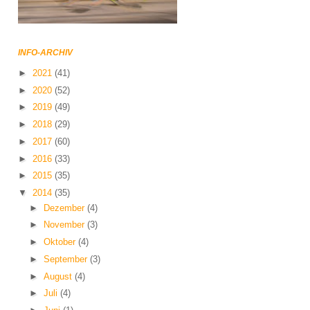
INFO-ARCHIV
►
2021
(41)
►
2020
(52)
►
2019
(49)
►
2018
(29)
►
2017
(60)
►
2016
(33)
►
2015
(35)
▼
2014
(35)
►
Dezember
(4)
►
November
(3)
►
Oktober
(4)
►
September
(3)
►
August
(4)
►
Juli
(4)