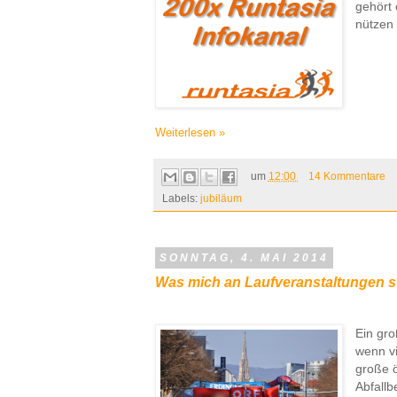
gehört 
nützen 
Weiterlesen »
um
12:00
14 Kommentare
Labels:
jubiläum
SONNTAG, 4. MAI 2014
Was mich an Laufveranstaltungen s
Ein gro
wenn vi
große ö
Abfallb