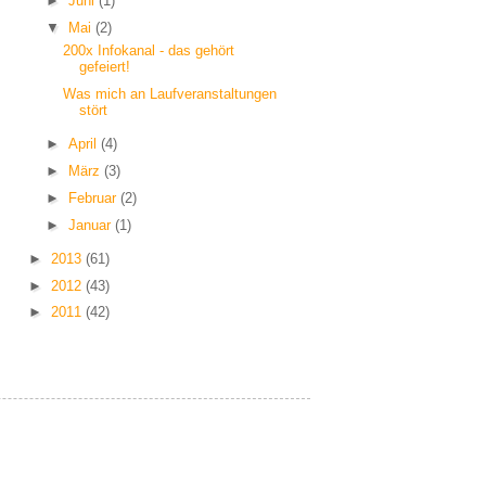
►
Juni
(1)
▼
Mai
(2)
200x Infokanal - das gehört
gefeiert!
Was mich an Laufveranstaltungen
stört
►
April
(4)
►
März
(3)
►
Februar
(2)
►
Januar
(1)
►
2013
(61)
►
2012
(43)
►
2011
(42)