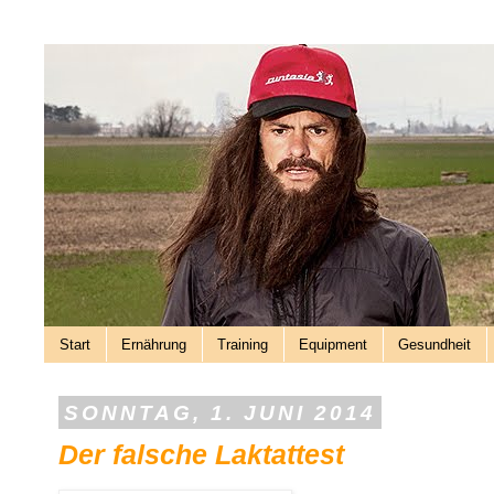
Start
Ernährung
Training
Equipment
Gesundheit
SONNTAG, 1. JUNI 2014
Der falsche Laktattest