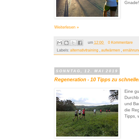
Gnade
Weiterlesen »
um
12:00
0 Kommentare
Labels:
alternativtraining
,
aufwärmen
,
ernähru
SONNTAG, 12. MAI 2019
Regeneration - 10 Tipps zu schnelle
Eine gu
Durchb
und Bau
die Reg
Tipps, 