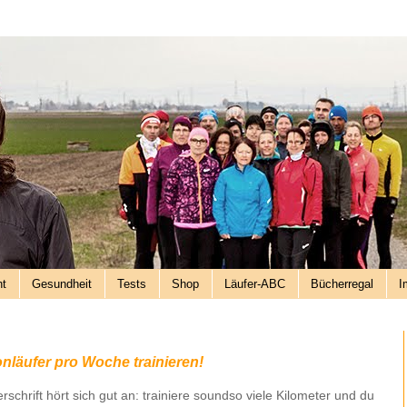
nt
Gesundheit
Tests
Shop
Läufer-ABC
Bücherregal
I
nläufer pro Woche trainieren!
rschrift hört sich gut an: trainiere soundso viele Kilometer und du