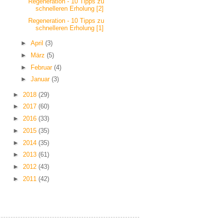
Regeneration - 10 Tipps zu
schnelleren Erholung [2]
Regeneration - 10 Tipps zu
schnelleren Erholung [1]
►
April
(3)
►
März
(5)
►
Februar
(4)
►
Januar
(3)
►
2018
(29)
►
2017
(60)
►
2016
(33)
►
2015
(35)
►
2014
(35)
►
2013
(61)
►
2012
(43)
►
2011
(42)