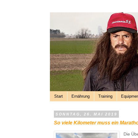
Start
Ernährung
Training
Equipme
SONNTAG, 26. MAI 2019
So viele Kilometer muss ein Maratho
Die Übe