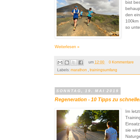
bist be
behaupt
den ein
100km z
so unte
Weiterlesen »
um
12:00
0 Kommentare
Labels:
marathon
,
trainingsumfang
SONNTAG, 19. MAI 2019
Regeneration - 10 Tipps zu schnelle
Im letz
Trainin
Einsatz
sie wir
Naturge