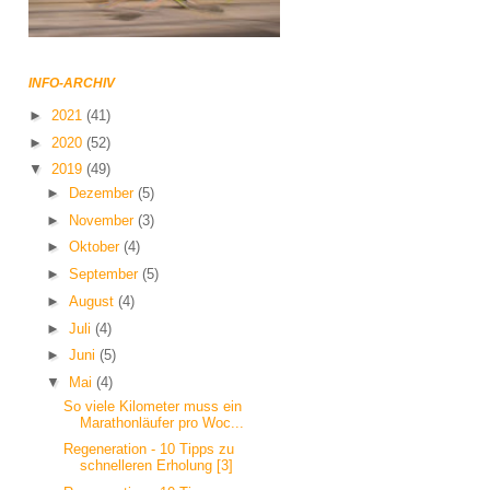
INFO-ARCHIV
►
2021
(41)
►
2020
(52)
▼
2019
(49)
►
Dezember
(5)
►
November
(3)
►
Oktober
(4)
►
September
(5)
►
August
(4)
►
Juli
(4)
►
Juni
(5)
▼
Mai
(4)
So viele Kilometer muss ein
Marathonläufer pro Woc...
Regeneration - 10 Tipps zu
schnelleren Erholung [3]