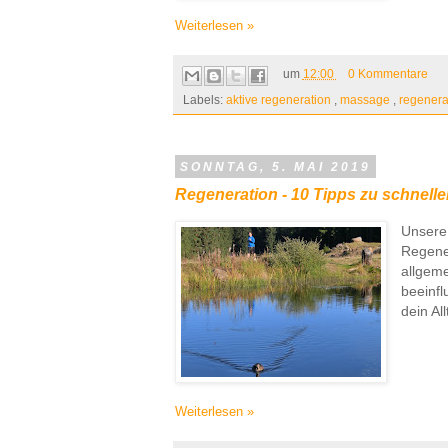
Weiterlesen »
um
12:00
0 Kommentare
Labels:
aktive regeneration
,
massage
,
regenera
SONNTAG, 5. MAI 2019
Regeneration - 10 Tipps zu schnelle
Unsere 
Regener
allgeme
beeinfl
dein Al
Weiterlesen »