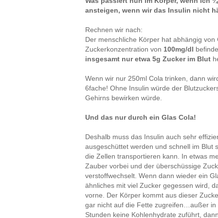
Was passiert nun im Körper, wenn ich ¼
ansteigen, wenn wir das Insulin nicht h
Rechnen wir nach:
Der menschliche Körper hat abhängig von
Zuckerkonzentration von
100mg/dl
befinde
insgesamt nur etwa 5g Zucker im Blut
h
Wenn wir nur 250ml Cola trinken, dann wi
6fache! Ohne Insulin würde der Blutzucker
Gehirns bewirken würde.
Und das nur durch ein Glas Cola!
Deshalb muss das Insulin auch sehr effizien
ausgeschüttet werden und schnell im Blut s
die Zellen transportieren kann. In etwas me
Zauber vorbei und der überschüssige Zucke
verstoffwechselt. Wenn dann wieder ein Gl
ähnliches mit viel Zucker gegessen wird, d
vorne. Der Körper kommt aus dieser Zucke
gar nicht auf die Fette zugreifen…außer 
Stunden keine Kohlenhydrate zuführt, dann