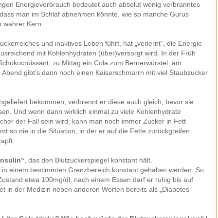
ngen Energieverbrauch bedeutet auch absolut wenig verbranntes
, dass man im Schlaf abnehmen könnte, wie so manche Gurus
n wahrer Kern.
zuckerreiches und inaktives Leben führt, hat „verlernt“, die Energie
usreichend mit Kohlenhydraten (über)versorgt wird. In der Früh
 Schokocroissant, zu Mittag ein Cola zum Bernerwürstel, am
 Abend gibt’s dann noch einen Kaiserschmarrn mit viel Staubzucker
eliefert bekommen, verbrennt er diese auch gleich, bevor sie
n. Und wenn dann wirklich einmal zu viele Kohlenhydrate
cher der Fall sein wird, kann man noch immer Zucker in Fett
so nie in die Situation, in der er auf die Fette zurückgreifen
apft.
nsulin“
, das den Blutzuckerspiegel konstant hält.
 in einem bestimmten Grenzbereich konstant gehalten werden. So
Zustand etwa 100mg/dl, nach einem Essen darf er ruhig bis auf
et in der Medizin neben anderen Werten bereits als „Diabetes