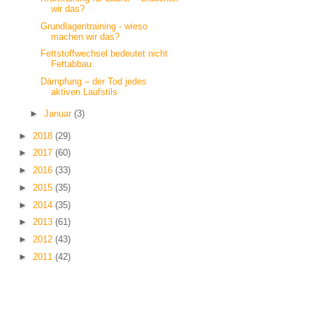
wir das?
Grundlagentraining - wieso
machen wir das?
Fettstoffwechsel bedeutet nicht
Fettabbau
Dämpfung – der Tod jedes
aktiven Laufstils
►
Januar
(3)
►
2018
(29)
►
2017
(60)
►
2016
(33)
►
2015
(35)
►
2014
(35)
►
2013
(61)
►
2012
(43)
►
2011
(42)