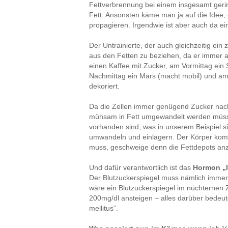
Fettverbrennung bei einem insgesamt geri
Fett. Ansonsten käme man ja auf die Idee
propagieren. Irgendwie ist aber auch da ei
Der Untrainierte, der auch gleichzeitig ein 
aus den Fetten zu beziehen, da er immer a
einen Kaffee mit Zucker, am Vormittag ein
Nachmittag ein Mars (macht mobil) und am
dekoriert.
Da die Zellen immer genügend Zucker nachg
mühsam in Fett umgewandelt werden müsse
vorhanden sind, was in unserem Beispiel si
umwandeln und einlagern. Der Körper kommt 
muss, geschweige denn die Fettdepots anz
Und dafür verantwortlich ist das
Hormon „I
Der Blutzuckerspiegel muss nämlich immer
wäre ein Blutzuckerspiegel im nüchternen 
200mg/dl ansteigen – alles darüber bedeut
mellitus“.