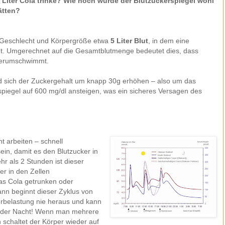
 Liter Cola trinke? Wie hoch würde der Blutzuckerspiegel wohl
ätten?
 Geschlecht und Körpergröße etwa
5 Liter Blut
, in dem eine
t. Umgerechnet auf die Gesamtblutmenge bedeutet dies, dass
erumschwimmt.
rd sich der Zuckergehalt um knapp 30g erhöhen – also um das
spiegel auf 600 mg/dl ansteigen, was ein sicheres Versagen des
t arbeiten – schnell
ein, damit es den Blutzucker in
hr als 2 Stunden ist dieser
r in den Zellen
as Cola getrunken oder
ann beginnt dieser Zyklus von
rbelastung nie heraus und kann
in der Nacht! Wenn man mehrere
 schaltet der Körper wieder auf