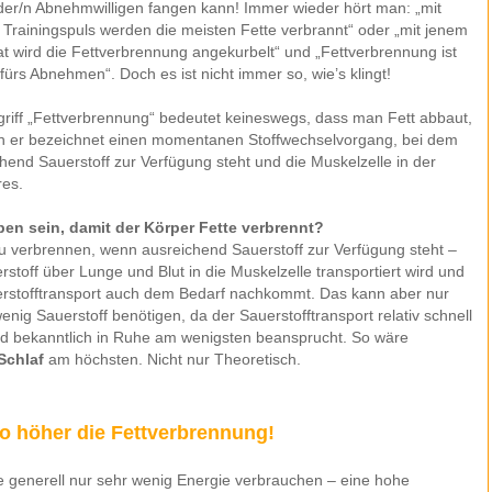
der/n Abnehmwilligen fangen kann! Immer wieder hört man: „mit
Trainingspuls werden die meisten Fette verbrannt“ oder „mit jenem
t wird die Fettverbrennung angekurbelt“ und „Fettverbrennung ist
 fürs Abnehmen“. Doch es ist nicht immer so, wie’s klingt!
riff „Fettverbrennung“ bedeutet keineswegs, dass man Fett abbaut,
n er bezeichnet einen momentanen Stoffwechselvorgang, bei dem
hend Sauerstoff zur Verfügung steht und die Muskelzelle in der
res.
 sein, damit der Körper Fette verbrennt?
 zu verbrennen, wenn ausreichend Sauerstoff zur Verfügung steht –
stoff über Lunge und Blut in die Muskelzelle transportiert wird und
uerstofftransport auch dem Bedarf nachkommt. Das kann aber nur
ig Sauerstoff benötigen, da der Sauerstofftransport relativ schnell
d bekanntlich in Ruhe am wenigsten beansprucht. So wäre
Schlaf
am höchsten. Nicht nur Theoretisch.
to höher die Fettverbrennung!
he generell nur sehr wenig Energie verbrauchen – eine hohe