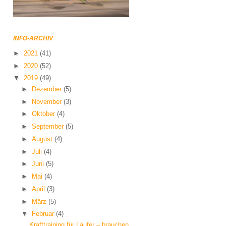
INFO-ARCHIV
►
2021
(41)
►
2020
(52)
▼
2019
(49)
►
Dezember
(5)
►
November
(3)
►
Oktober
(4)
►
September
(5)
►
August
(4)
►
Juli
(4)
►
Juni
(5)
►
Mai
(4)
►
April
(3)
►
März
(5)
▼
Februar
(4)
Krafttraining für Läufer – brauchen