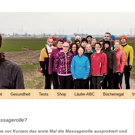
nt
Gesundheit
Tests
Shop
Läufer-ABC
Bücherregal
I
assagerolle?
be vor Kurzem das erste Mal die Massagerolle ausprobiert und