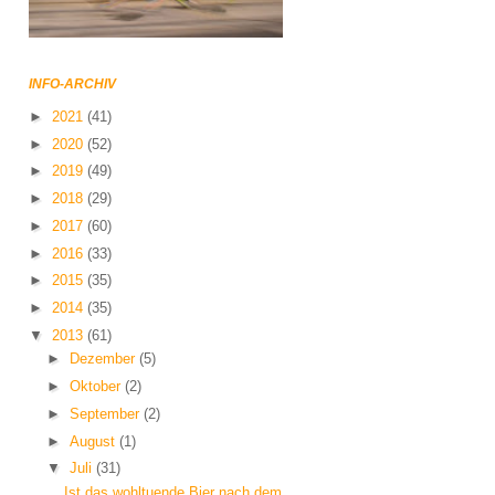
INFO-ARCHIV
►
2021
(41)
►
2020
(52)
►
2019
(49)
►
2018
(29)
►
2017
(60)
►
2016
(33)
►
2015
(35)
►
2014
(35)
▼
2013
(61)
►
Dezember
(5)
►
Oktober
(2)
►
September
(2)
►
August
(1)
▼
Juli
(31)
Ist das wohltuende Bier nach dem