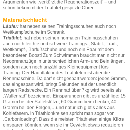
Argumenten wie „verkürzt die Regenerationszeit“ – und
schon bekommt der Triathlet gespitzte Ohren.
Materialschlacht
Läufer:
hat neben seinen Trainingsschuhen auch noch
Wettkampfschuhe im Schrank.
Triathlet:
hat neben seinen normalen Trainingsschuhen
auch noch leichte und schwere Trainings-, Stabil-, Trail-,
Wettkampf-, Barfußschuhe und noch ein Paar mit dem
besonderen Boost! Zum Schwimmen braucht man nicht nur
Neoprenanzüge in unterschiedlichen Arm- und Beinlängen,
sondern auch noch unzähliges Kleinequipment fürs
Training. Der Hauptfaktor des Triathleten ist aber die
Rennmaschine. Da darf nicht gespart werden: jedes Gramm,
das eingespart wird, bringt Sekunden auf der unendlich
langen Radstrecke. Ein Rennrad über 7kg wird bereits als
„Waffenrad“ bezeichnet. Einsparungen gibt es unzählige: 15
Gramm bei der Sattelstütze, 60 Gramm beim Lenker, 40
Gramm bei den Felgen,…und natürlich gibt’s alles aus
Kohlefasern. In Triathlonkreisen spricht man sogar von
„Carbonloading“. Dass die meisten Triathleten einige
Kilos
einsparen könnten, wenn sie ihr Gewicht etwas reduzieren