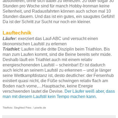
absolvieren, ohne sich dabei zu verletzen. 20 oder sogar 30
Stunden pro Woche sind für manch Hobby-Ironman keine
Seltenheit, und Radausfahrten können auch schon mal 10
Stunden dauern. Und das ist ein gutes, ein saugutes Gefühl!
Da ist der Schritt zur Sucht nur noch ein kleiner.
Lauftechnik
Läufer:
exerziert das Lauf-ABC und versucht einen
ökonomischen Laufstil zu erlernen
Triathlet:
Laufen ist die dritte Disziplin beim Triathlon. Bis
man zum Laufen kommt, sind die Beine bereits sehr müde.
Deshalb läuft ein Triathlet auch mit einem relativ
energieschonenden Laufstil – scheinbar! Er ist dadurch
auch leicht an seinem Laufstil zu erkennen – und je länger
seine Wettkampfdistanz ist, desto deutlicher: der Fersenhub
existiert quasi nicht, die Füße schwingen relativ flach am
Boden nach vorne,…Hauptsache, keine Energie
verschwenden lautet die Devise.
Der Läufer weiß aber, dass
man mit diesem Laufstil kein Tempo machen kann.
Titelfoto: Siegfried Fries / pixelio.de