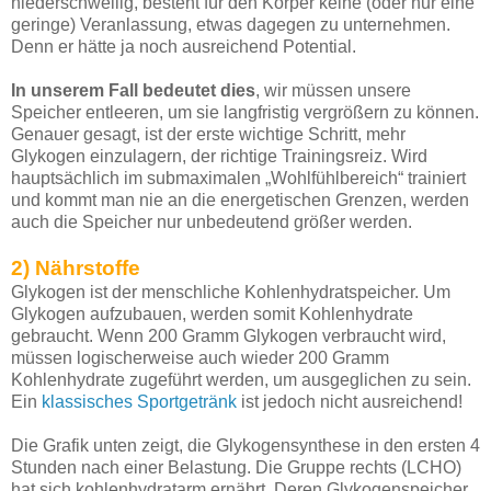
niederschwellig, besteht für den Körper keine (oder nur eine
geringe) Veranlassung, etwas dagegen zu unternehmen.
Denn er hätte ja noch ausreichend Potential.
In unserem Fall bedeutet dies
, wir müssen unsere
Speicher entleeren, um sie langfristig vergrößern zu können.
Genauer gesagt, ist der erste wichtige Schritt, mehr
Glykogen einzulagern, der richtige Trainingsreiz. Wird
hauptsächlich im submaximalen „Wohlfühlbereich“ trainiert
und kommt man nie an die energetischen Grenzen, werden
auch die Speicher nur unbedeutend größer werden.
2) Nährstoffe
Glykogen ist der menschliche Kohlenhydratspeicher. Um
Glykogen aufzubauen, werden somit Kohlenhydrate
gebraucht. Wenn 200 Gramm Glykogen verbraucht wird,
müssen logischerweise auch wieder 200 Gramm
Kohlenhydrate zugeführt werden, um ausgeglichen zu sein.
Ein
klassisches Sportgetränk
ist jedoch nicht ausreichend!
Die Grafik unten zeigt, die Glykogensynthese in den ersten 4
Stunden nach einer Belastung. Die Gruppe rechts (LCHO)
hat sich kohlenhydratarm ernährt. Deren Glykogenspeicher