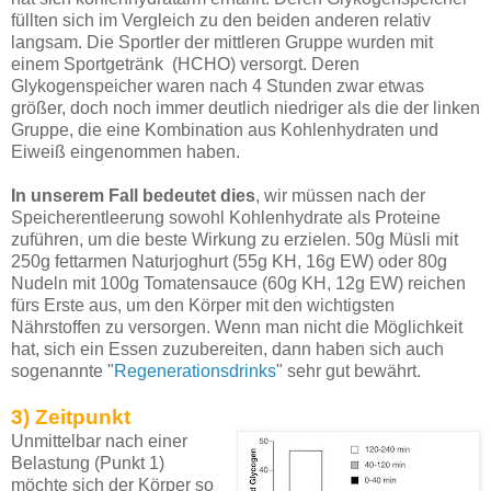
füllten sich im Vergleich zu den beiden anderen relativ
langsam. Die Sportler der mittleren Gruppe wurden mit
einem Sportgetränk (HCHO) versorgt. Deren
Glykogenspeicher waren nach 4 Stunden zwar etwas
größer, doch noch immer deutlich niedriger als die der linken
Gruppe, die eine Kombination aus Kohlenhydraten und
Eiweiß eingenommen haben.
In unserem Fall bedeutet dies
, wir müssen nach der
Speicherentleerung sowohl Kohlenhydrate als Proteine
zuführen, um die beste Wirkung zu erzielen. 50g Müsli mit
250g fettarmen Naturjoghurt (55g KH, 16g EW) oder 80g
Nudeln mit 100g Tomatensauce (60g KH, 12g EW) reichen
fürs Erste aus, um den Körper mit den wichtigsten
Nährstoffen zu versorgen. Wenn man nicht die Möglichkeit
hat, sich ein Essen zuzubereiten, dann haben sich auch
sogenannte "
Regenerationsdrinks
" sehr gut bewährt.
3) Zeitpunkt
Unmittelbar nach einer
Belastung (Punkt 1)
möchte sich der Körper so