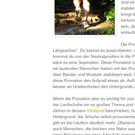
sind ei
stabile
bringt 
herköm
sein, d
einlauf
Die Pro
Längsachse“. Du kannst es ausprobieren: 
kommst du von der Neutralposition in die 
wäre es eine Supination. Diese Pronation i
wir laufenden Menschen haben mit der Pro
über Bänder und Muskeln stabilisiert wird. 
diese Pronation den Aufprall etwas ab. A
besser an Unebenheiten des Untergrunds an
Wenn die Pronation also so wichtig für uns
der Laufschuhe ein so großes Thema und vo
Jahren in diesem
Infokanal
beschrieben, ha
Hintergrund: die Schuhe selbst provozier
gibt es bei Läufern deutlich mehr „Überproni
auch Menschen, die knicken von Natur aus d
einer Prävalenz von etwa 3 bis 5 % geles