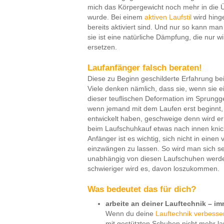
mich das Körpergewicht noch mehr in die Ü
wurde. Bei einem
aktiven Laufstil
wird hing
bereits aktiviert sind. Und nur so kann ma
sie ist eine natürliche Dämpfung, die nur
ersetzen.
Laufanfänger falsch beraten!
Diese zu Beginn geschilderte Erfahrung be
Viele denken nämlich, dass sie, wenn sie 
dieser teuflischen Deformation im Sprungg
wenn jemand mit dem Laufen erst beginnt, 
entwickelt haben, geschweige denn wird er 
beim Laufschuhkauf etwas nach innen knick
Anfänger ist es wichtig, sich nicht in ein
einzwängen zu lassen. So wird man sich se
unabhängig von diesen Laufschuhen werden
schwieriger wird es, davon loszukommen.
Was bedeutet das für dich?
arbeite an deiner Lauftechnik – im
Wenn du deine
Lauftechnik verbesse
mit gestützten Schuhen nicht mehr l