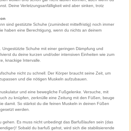
t. Deine Verletzungsanfälligkeit wird aber sinken, trotz
ion
n sind gestützte Schuhe (zumindest mittelfristig) noch immer
. Sie haben eine Berechtigung, wenn du nichts an deinem
zu. Ungestützte Schuhe mit einer geringen Dämpfung und
vierst du deine kurzen und/oder intensiven Einheiten wie zum
e, knackige Intervalle.
ufschuhe nicht zu schnell. Der Körper braucht seine Zeit, um
zupassen und die nötigen Muskeln aufzubauen.
ßmuskulatur und eine bewegliche Fußgelenke. Versuche, mit
uch zu knüpfen, zerknülle eine Zeitung mit den Füßen, beuge
sie damit. So stärkst du die feinen Muskeln in deinen Füßen
ngesetzt werden.
u gehen. Es muss nicht unbedingt das Barfußlaufen sein (das
diger)! Sobald du barfuß gehst, wird sich die stabilisierende