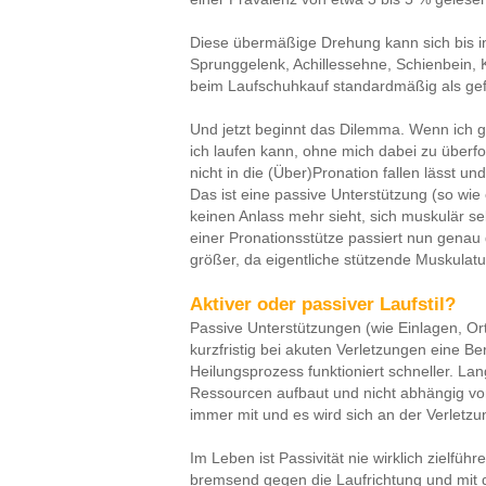
Diese übermäßige Drehung kann sich bis i
Sprunggelenk, Achillessehne, Schienbein, K
beim Laufschuhkauf standardmäßig als gefä
Und jetzt beginnt das Dilemma. Wenn ich 
ich laufen kann, ohne mich dabei zu überf
nicht in die (Über)Pronation fallen lässt u
Das ist eine passive Unterstützung (so wie 
keinen Anlass mehr sieht, sich muskulär se
einer Pronationsstütze passiert nun genau d
größer, da eigentliche stützende Muskulat
Aktiver oder passiver Laufstil?
Passive Unterstützungen (wie Einlagen, O
kurzfristig bei akuten Verletzungen eine B
Heilungsprozess funktioniert schneller. La
Ressourcen aufbaut und nicht abhängig vo
immer mit und es wird sich an der Verletzu
Im Leben ist Passivität nie wirklich zielfüh
bremsend gegen die Laufrichtung und mit de