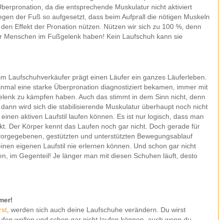
berpronation, da die entsprechende Muskulatur nicht aktiviert
egen der Fuß so aufgesetzt, dass beim Aufprall die nötigen Muskeln
n den Effekt der Pronation nützen. Nützen wir sich zu 100 %, denn
 wir Menschen im Fußgelenk haben! Kein Laufschuh kann sie
im Laufschuhverkäufer prägt einen Läufer ein ganzes Läuferleben.
einmal eine starke Überpronation diagnostiziert bekamen, immer mit
elenk zu kämpfen haben. Auch das stimmt in dem Sinn nicht, denn
dann wird sich die stabilisierende Muskulatur überhaupt noch nicht
einen aktiven Laufstil laufen können. Es ist nur logisch, dass man
t. Der Körper kennt das Laufen noch gar nicht. Doch gerade für
en vorgegebenen, gestützten und unterstützten Bewegungsablauf
inen eigenen Laufstil nie erlernen können. Und schon gar nicht
, im Gegenteil! Je länger man mit diesen Schuhen läuft, desto
mer!
rst
, werden sich auch deine Laufschuhe verändern. Du wirst
aufen wollen und schon gar nicht laufen können, auch wenn du