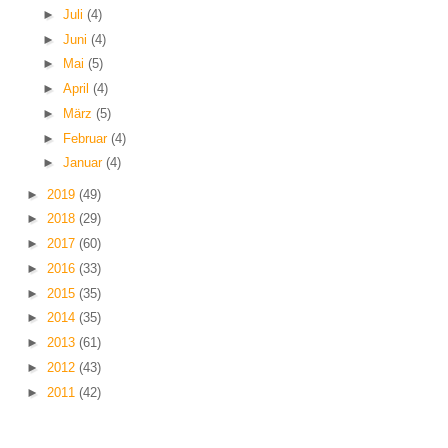
►
Juli
(4)
►
Juni
(4)
►
Mai
(5)
►
April
(4)
►
März
(5)
►
Februar
(4)
►
Januar
(4)
►
2019
(49)
►
2018
(29)
►
2017
(60)
►
2016
(33)
►
2015
(35)
►
2014
(35)
►
2013
(61)
►
2012
(43)
►
2011
(42)