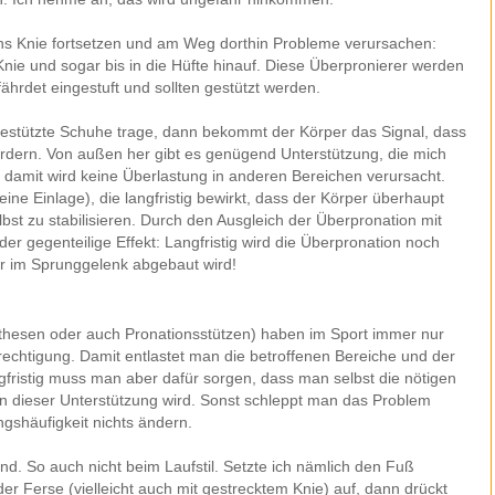
ns Knie fortsetzen und am Weg dorthin Probleme verursachen:
nie und sogar bis in die Hüfte hinauf. Diese Überpronierer werden
hrdet eingestuft und sollten gestützt werden.
gestützte Schuhe trage, dann bekommt der Körper das Signal, dass
ordern. Von außen her gibt es genügend Unterstützung, die mich
nd damit wird keine Überlastung in anderen Bereichen verursacht.
eine Einlage), die langfristig bewirkt, dass der Körper überhaupt
lbst zu stabilisieren. Durch den Ausgleich der Überpronation mit
er gegenteilige Effekt: Langfristig wird die Überpronation noch
ur im Sprunggelenk abgebaut wird!
rthesen oder auch Pronationsstützen) haben im Sport immer nur
erechtigung. Damit entlastet man die betroffenen Bereiche und der
ngfristig muss man aber dafür sorgen, dass man selbst die nötigen
n dieser Unterstützung wird. Sonst schleppt man das Problem
ngshäufigkeit nichts ändern.
rend. So auch nicht beim Laufstil. Setzte ich nämlich den Fuß
r Ferse (vielleicht auch mit gestrecktem Knie) auf, dann drückt