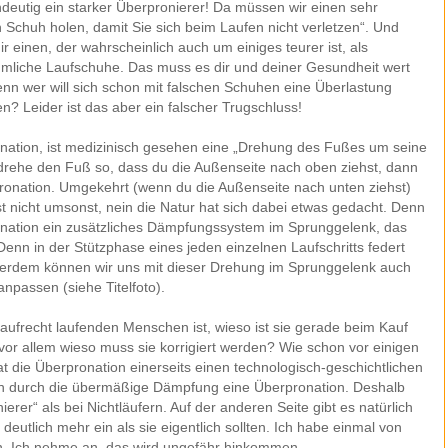
ndeutig ein starker Überpronierer! Da müssen wir einen sehr
n Schuh holen, damit Sie sich beim Laufen nicht verletzen“. Und
dir einen, der wahrscheinlich auch um einiges teurer ist, als
mliche Laufschuhe. Das muss es dir und deiner Gesundheit wert
enn wer will sich schon mit falschen Schuhen eine Überlastung
en? Leider ist das aber ein falscher Trugschluss!
nation, ist medizinisch gesehen eine „
Drehung des Fußes um seine
drehe den Fuß so, dass du die Außenseite nach oben ziehst, dann
Pronation. Umgekehrt (wenn du die Außenseite nach unten ziehst)
st nicht umsonst, nein die Natur hat sich dabei etwas gedacht. Denn
nation ein zusätzliches Dämpfungssystem im Sprunggelenk, das
Denn in der Stützphase eines jeden einzelnen Laufschritts federt
ußerdem können wir uns mit dieser Drehung im Sprunggelenk auch
passen (siehe Titelfoto).
 aufrecht laufenden Menschen ist, wieso ist sie gerade beim Kauf
r allem wieso muss sie korrigiert werden? Wie schon vor einigen
t die Überpronation einerseits einen technologisch-geschichtlichen
ten durch die übermäßige Dämpfung eine Überpronation. Deshalb
erer“ als bei Nichtläufern. Auf der anderen Seite gibt es natürlich
eutlich mehr ein als sie eigentlich sollten. Ich habe einmal von
en. Ich nehme an, das wird ungefähr hinkommen.