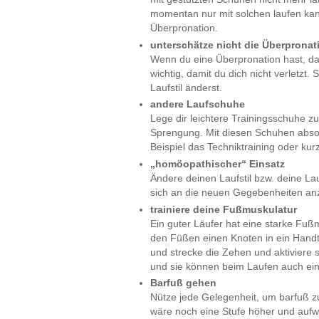
momentan nur mit solchen laufen kanns
Überpronation.
unterschätze nicht die Überpronat
Wenn du eine Überpronation hast, dan
wichtig, damit du dich nicht verletzt
Laufstil änderst.
andere Laufschuhe
Lege dir leichtere Trainingsschuhe 
Sprengung. Mit diesen Schuhen absol
Beispiel das Techniktraining oder kurz
„homöopathischer“ Einsatz
Ändere deinen Laufstil bzw. deine La
sich an die neuen Gegebenheiten an
trainiere deine Fußmuskulatur
Ein guter Läufer hat eine starke Fu
den Füßen einen Knoten in ein Handt
und strecke die Zehen und aktiviere 
und sie können beim Laufen auch ei
Barfuß gehen
Nütze jede Gelegenheit, um barfuß z
wäre noch eine Stufe höher und aufwen