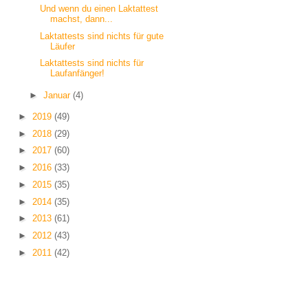
Und wenn du einen Laktattest
machst, dann...
Laktattests sind nichts für gute
Läufer
Laktattests sind nichts für
Laufanfänger!
►
Januar
(4)
►
2019
(49)
►
2018
(29)
►
2017
(60)
►
2016
(33)
►
2015
(35)
►
2014
(35)
►
2013
(61)
►
2012
(43)
►
2011
(42)