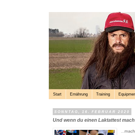
Start
Ernährung
Training
Equipme
SONNTAG, 16. FEBRUAR 2020
Und wenn du einen Laktattest machs
...mach