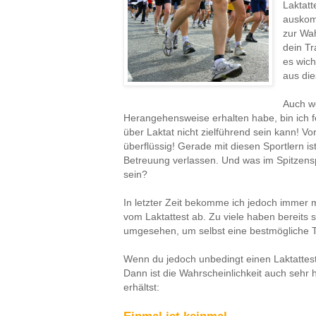
Laktatt
auskomm
zur Wah
dein Tr
es wich
aus di
Auch we
Herangehensweise erhalten habe, bin ich fe
über Laktat nicht zielführend sein kann! V
überflüssig! Gerade mit diesen Sportlern is
Betreuung verlassen. Und was im Spitzens
sein?
In letzter Zeit bekomme ich jedoch immer
vom Laktattest ab. Zu viele haben bereits
umgesehen, um selbst eine bestmögliche T
Wenn du jedoch unbedingt einen Laktattes
Dann ist die Wahrscheinlichkeit auch sehr 
erhältst: