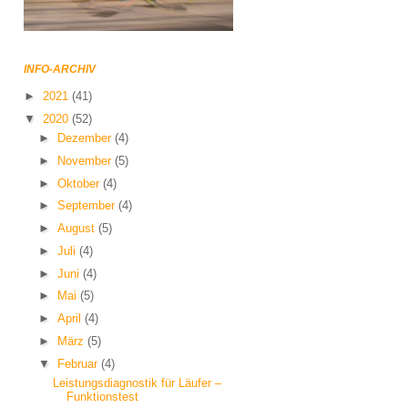
INFO-ARCHIV
►
2021
(41)
▼
2020
(52)
►
Dezember
(4)
►
November
(5)
►
Oktober
(4)
►
September
(4)
►
August
(5)
►
Juli
(4)
►
Juni
(4)
►
Mai
(5)
►
April
(4)
►
März
(5)
▼
Februar
(4)
Leistungsdiagnostik für Läufer –
Funktionstest