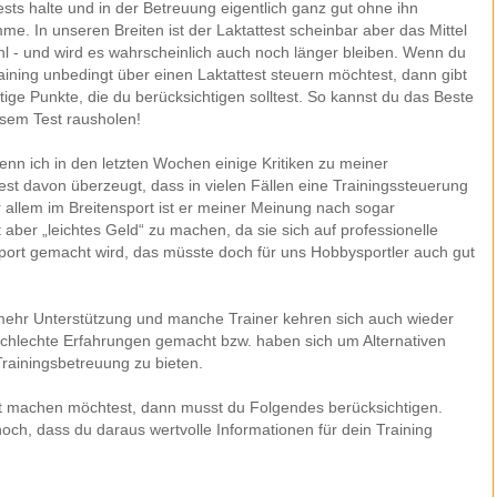
ests halte und in der Betreuung eigentlich ganz gut ohne ihn
e. In unseren Breiten ist der Laktattest scheinbar aber das Mittel
l - und wird es wahrscheinlich auch noch länger bleiben. Wenn du
aining unbedingt über einen Laktattest steuern möchtest, dann gibt
tige Punkte, die du berücksichtigen solltest. So kannst du das Beste
esem Test rausholen!
nn ich in den letzten Wochen einige Kritiken zu meiner
st davon überzeugt, dass in vielen Fällen eine Trainingssteuerung
or allem im Breitensport ist er meiner Meinung nach sogar
t aber „leichtes Geld“ zu machen, da sie sich auf professionelle
port gemacht wird, das müsste doch für uns Hobbysportler auch gut
 mehr Unterstützung und manche Trainer kehren sich auch wieder
 schlechte Erfahrungen gemacht bzw. haben sich um Alternativen
rainingsbetreuung zu bieten.
t machen möchtest, dann musst du Folgendes berücksichtigen.
hoch, dass du daraus wertvolle Informationen für dein Training