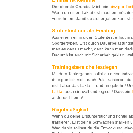
Einmal ist keinmal
Der oberste Grundsatz ist: ein
einziger Tes
Wenn du einen Laktattest machen möchtest,
vornehmen, damit du sichergehen kannst, v
Stufentest nur als Einstieg
Aus einem einmaligen Stufentest erhält m
Sportlertypen. Erst durch Dauerbelastungst
man es genau macht, dann kann man dadurc
Dadurch ist auch mit Sicherheit geklärt, wel
Trainingsbereiche festlegen
Mit dem Testergebnis sollst du deine individ
du eigentlich nicht nach Puls trainieren, d
nicht aber das Laktat – und umgekehrt! Un
Laktat
auch sinnvoll und logisch! Dass ein
anderes Thema!
Regelmäßigkeit
Wenn du deine Erstuntersuchung richtig abs
trainieren. Erst deine Schwächen stärken u
Weg dahin solltest du die Entwicklung wied