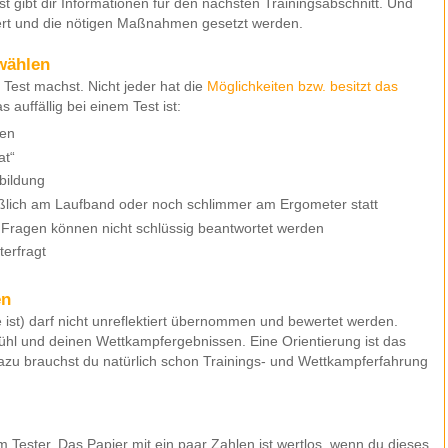
st gibt dir Informationen für den nächsten Trainingsabschnitt. Und
iert und die nötigen Maßnahmen gesetzt werden.
swählen
 Test machst. Nicht jeder hat die
Möglichkeiten bzw. besitzt das
s auffällig bei einem Test ist:
fen
at“
bildung
eßlich am Laufband oder noch schlimmer am Ergometer statt
. Fragen können nicht schlüssig beantwortet werden
terfragt
en
e ist) darf nicht unreflektiert übernommen und bewertet werden.
ühl und deinen Wettkampfergebnissen. Eine Orientierung ist das
zu brauchst du natürlich schon Trainings- und Wettkampferfahrung
m Tester. Das Papier mit ein paar Zahlen ist wertlos, wenn du dieses