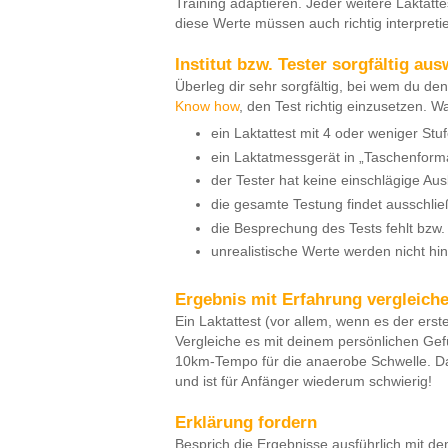
Training adaptieren. Jeder weitere Laktatte
diese Werte müssen auch richtig interpret
Institut bzw. Tester sorgfältig au
Überleg dir sehr sorgfältig, bei wem du den
Know how
, den Test richtig einzusetzen. Wa
ein Laktattest mit 4 oder weniger Stu
ein Laktatmessgerät in „Taschenform
der Tester hat keine einschlägige Aus
die gesamte Testung findet ausschli
die Besprechung des Tests fehlt bzw
unrealistische Werte werden nicht hin
Ergebnis mit Erfahrung vergleich
Ein Laktattest (vor allem, wenn es der erst
Vergleiche es mit deinem persönlichen Gef
10km-Tempo für die anaerobe Schwelle. Da
und ist für Anfänger wiederum schwierig!
Erklärung fordern
Besprich die Ergebnisse ausführlich mit de