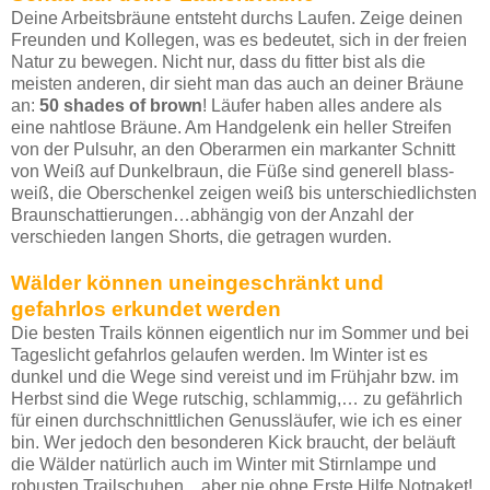
Deine Arbeitsbräune entsteht durchs Laufen. Zeige deinen
Freunden und Kollegen, was es bedeutet, sich in der freien
Natur zu bewegen. Nicht nur, dass du fitter bist als die
meisten anderen, dir sieht man das auch an deiner Bräune
an:
50 shades of brown
! Läufer haben alles andere als
eine nahtlose Bräune. Am Handgelenk ein heller Streifen
von der Pulsuhr, an den Oberarmen ein markanter Schnitt
von Weiß auf Dunkelbraun, die Füße sind generell blass-
weiß, die Oberschenkel zeigen weiß bis unterschiedlichsten
Braunschattierungen…abhängig von der Anzahl der
verschieden langen Shorts, die getragen wurden.
Wälder können uneingeschränkt und
gefahrlos erkundet werden
Die besten Trails können eigentlich nur im Sommer und bei
Tageslicht gefahrlos gelaufen werden. Im Winter ist es
dunkel und die Wege sind vereist und im Frühjahr bzw. im
Herbst sind die Wege rutschig, schlammig,… zu gefährlich
für einen durchschnittlichen Genussläufer, wie ich es einer
bin. Wer jedoch den besonderen Kick braucht, der beläuft
die Wälder natürlich auch im Winter mit Stirnlampe und
robusten Trailschuhen…aber nie ohne Erste Hilfe Notpaket!