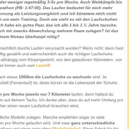
der weniger regelmäßig 3-5x pro Woche. Auch Wettkämpfe bis
rathon (PB: 1:47:00). Das Laufen bedeutet für mich mehr
nnung als Leistungsvergleich und ich kümmere mich nicht
ch um mein Training. Doch wie sieht es mit den Laufschuhen
ch habe ein gutes Paar, das ich alle 1 bis 1 ½ Jahre tausche.
 ich mir zwecks Abwechslung mehrere Paare zulegen? Ist das
inem Niveau überhaupt nötig?
ensichtlich durchs Laufen verursacht wurden? Wenn nicht, dann hast
tig gewählt und wahrscheinlich auch die richtigen Laufschuhe.
t abhängig vom Körpergewicht, von den gelaufenen Kilometern, von
fast immer auch vom
Laufstil
!
nach etwas
1000km die Laufschuhe zu wechseln
sind. Je
fstil (Fersenlauf) ist, desto kürzer ist die Lebenszeit der Schuhe.
n pro Woche jeweils nur 7 Kilometer
laufen, dann hättest du
km auf deinem Tacho. Ich denke aber, dass du auf mehr Umfang pro
her einen neuen Laufschuh brauchen wirst.
dliche Modelle zulegen. Manche empfehlen sogar so viele
ten pro Woche gelaufen wird. Und zwar
ganz unterschiedliche
mpfung und einen ganz ohne (
Barfußschuhe
). Einen Schuh für die