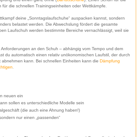
ür die schnellen Trainingseinheiten oder Wettkämpfe.
ttkampf deine „Sonntagslaufschuhe“ auspacken kannst, sondern
nders belastet werden. Die Abwechslung fördert die gesamte
ben Laufschuh werden bestimmte Bereiche vernachlässigt, weil sie
he Anforderungen an den Schuh – abhängig vom Tempo und dem
t du automatisch einen relativ unökonomischen Laufstil, der durch
t abnehmen kann. Bei schnellen Einheiten kann die
Dämpfung
chtigen
.
en neuen ein
nn sollen es unterschiedliche Modelle sein
algeschäft (die auch eine Ahnung haben!)
, sondern nur einen „passenden“