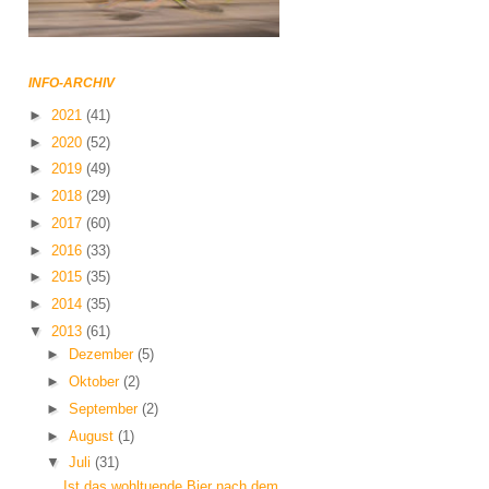
INFO-ARCHIV
►
2021
(41)
►
2020
(52)
►
2019
(49)
►
2018
(29)
►
2017
(60)
►
2016
(33)
►
2015
(35)
►
2014
(35)
▼
2013
(61)
►
Dezember
(5)
►
Oktober
(2)
►
September
(2)
►
August
(1)
▼
Juli
(31)
Ist das wohltuende Bier nach dem