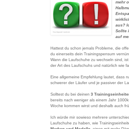
mehr o
Halbma
Entspa
wirkli
aus? I
Sollte
auf me
Hattest du schon jemals Probleme, die off
du einerseits dein Trainingspensum vernünf
Wann die Laufschuhe zu wechseln sind, is
der Art des Laufschuhs und natürlich wie 
Eine allgemeine Empfehlung lautet, dass 
schwerer der Läufer und je passiver der Lau
Solltest du bei deinen
3 Trainingseinheite
bereits nach weniger als einem Jahr 1000
Woche kommen wirst und deshalb auch frü
Ich würde mir sowieso mehrere unterschie
Laufschuhe zu haben, wie Trainingseinhei
Marken und Modelle
, einen mit mehr Dä