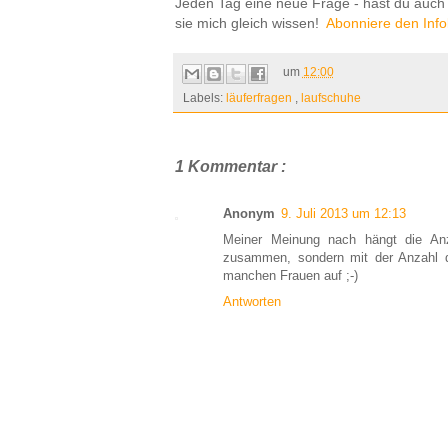
Jeden Tag eine neue Frage - hast du auch
sie mich gleich wissen!
Abonniere den Info
um
12:00
Labels:
läuferfragen
,
laufschuhe
1 Kommentar :
Anonym
9. Juli 2013 um 12:13
Meiner Meinung nach hängt die Anz
zusammen, sondern mit der Anzahl der
manchen Frauen auf ;-)
Antworten